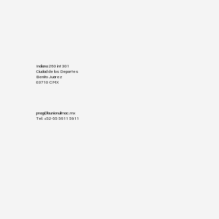
Indiana 260 int 301
Ciudad de los Deportes
Benito Juárez
03710 CMX
pnag@launionuilmac.mx
Tel: +52-55 5611 5911